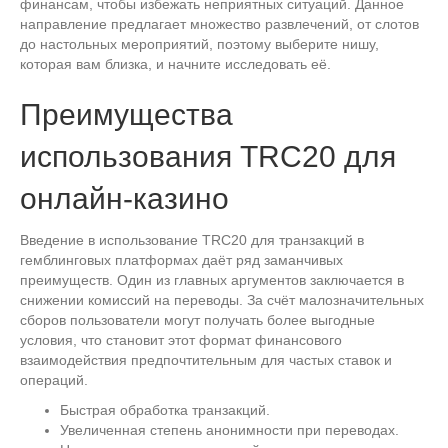
финансам, чтобы избежать неприятных ситуаций. Данное
направление предлагает множество развлечений, от слотов
до настольных мероприятий, поэтому выберите нишу,
которая вам близка, и начните исследовать её.
Преимущества
использования TRC20 для
онлайн-казино
Введение в использование TRC20 для транзакций в
гемблинговых платформах даёт ряд заманчивых
преимуществ. Один из главных аргументов заключается в
снижении комиссий на переводы. За счёт малозначительных
сборов пользователи могут получать более выгодные
условия, что становит этот формат финансового
взаимодействия предпочтительным для частых ставок и
операций.
Быстрая обработка транзакций.
Увеличенная степень анонимности при переводах.