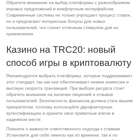
Обратите внимание на выбор платформы с разнообразием
игровых предложений и комфортным интерфейсом.
Современные системы не только упрощают процесс ставок,
но и предлагают интересные бонусы для новых
пользователей, что станет отличным стимулом для их
привлечения.
Казино на TRC20: новый
способ игры в криптовалюту
Рекомендуется выбрать платформы, которые поддерживают
этот стандарт, так как они обеспечивают низкие комиссии и
высокую скорость транзакций. При выборе ресурса стоит
обратить внимание на наличие лицензий и отзывов
пользователей. Безопасность финансов должна стать вашим
приоритетом, поэтому используйте двухфакторную
аутентификацию и храните свои приватные ключи в
надежном месте.
Помните о важности ответственного подхода к ставкам.
Установите для себя лимиты как по времени, так и по