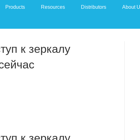
Products
Resources
Distributors
About 
туп к зеркалу
сейчас
туп к зеркалу