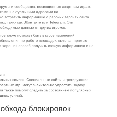
орумы и сообщества, посвященные азартным играм.
лками и актуальными адресами на
но встретить информацию о рабочих версиях сайта
ях, таких как ВКонтакте или Telegram. Эти
обходимые данные от других игроков.
тов также поможет быть в курсе изменений.
обновления по работе площадок, включая прямые
о хороший способ получить свежую информацию и не
.
и
ы
сти
уальных ссылок. Специальные сайты, агрегирующие
ртных игр, могут значительно упростить задачу.
я также помогут следить за состоянием популярных
ишних усилий.
обхода блокировок