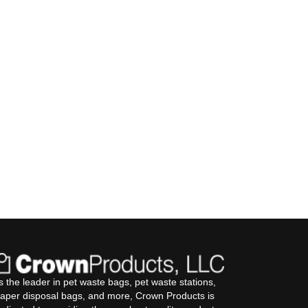
s the leader in pet waste bags, pet waste stations,
iaper disposal bags, and more, Crown Products is