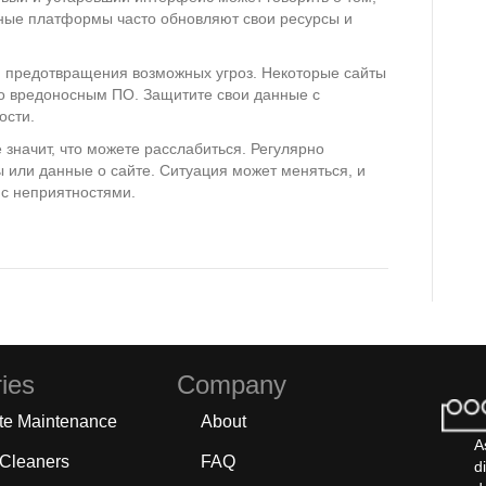
ежные платформы часто обновляют свои ресурсы и
 предотвращения возможных угроз. Некоторые сайты
во вредоносным ПО. Защитите свои данные с
ости.
 значит, что можете расслабиться. Регулярно
ы или данные о сайте. Ситуация может меняться, и
 с неприятностями.
ies
Company
te Maintenance
About
A
 Cleaners
FAQ
d