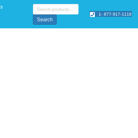
Search
Us
for:
1- 877-917-1118
Search