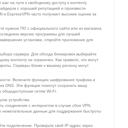
аг на пути к свободному доступу к контенту.
айдеров с хорошей репутацией и произвести
N и ExpressVPN часто получают высокие оценки за
те нужное ПО с официального сайта или из магазина
 последнюю версию программы для лучшей
завершения установки, откройте приложение для
выбора сервера. Для обхода блокировок выбирайте
щему контенту не ограничен. Как правило, это могут
вропы. Серверы ближе к вашему региону могут
сности. Включите функцию шифрования трафика и
чек DNS. Эти функции помогут сохранить вашу
к общедоступным сетям Wi-Fi.
ске устройства.
вать соединение с интернетом в случае сбоя VPN.
те нежелательные данные для поддержания быстроты
йте подключение. Проверьте свой IP-адрес через